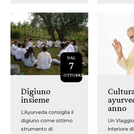
DAL
7
OTTOBRE
Digiuno
Cultur
insieme
ayurved
anno
L’Ayurveda consiglia il
digiuno come ottimo
Un Viaggio 
strumento di
interiore di