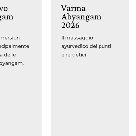
ivo
Varma
gam
Abyangam
2026
mmersion
Il massaggio
ncipalmente
ayurvedico dei punti
ca delle
energetici
Abyangam.