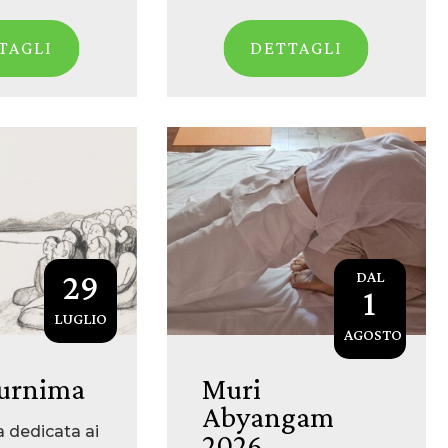
TAGLI
DETTAGLI
29
DAL
1
LUGLIO
AGOSTO
urnima
Muri
Abyangam
a dedicata ai
2026