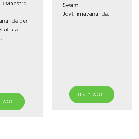
 il Maestro
Swami
Joythimayananda.
ananda per
 Cultura
.
DETTAGLI
TAGLI