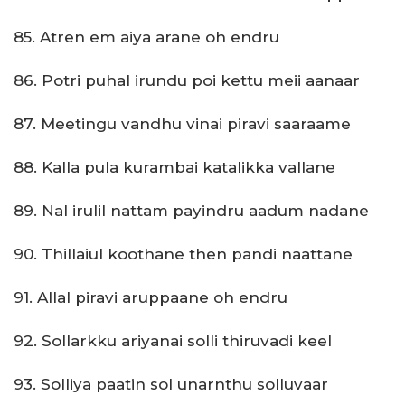
85. Atren em aiya arane oh endru
86. Potri puhal irundu poi kettu meii aanaar
87. Meetingu vandhu vinai piravi saaraame
88. Kalla pula kurambai katalikka vallane
89. Nal irulil nattam payindru aadum nadane
90. Thillaiul koothane then pandi naattane
91. Allal piravi aruppaane oh endru
92. Sollarkku ariyanai solli thiruvadi keel
93. Solliya paatin sol unarnthu solluvaar