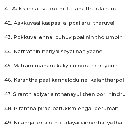
41. Aakkam alavu iruthi illai anaithu ulahum
42. Aakkuvaai kaapaai alippai arul tharuvai
43. Pokkuvai ennai puhuvippai nin tholumpin
44. Nattrathin neriyai seyai naniyaane
45. Matram manam kaliya nindra marayone
46. Karantha paal kannalodu nei kalantharpol
47. Siranth adiyar sinthanayul then oori nindru
48. Pirantha pirap parukkm engal peruman
49. Nirangal or ainthu udayai vinnorhal yetha