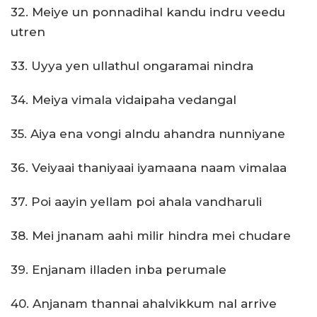
32. Meiye un ponnadihal kandu indru veedu
utren
33. Uyya yen ullathul ongaramai nindra
34. Meiya vimala vidaipaha vedangal
35. Aiya ena vongi alndu ahandra nunniyane
36. Veiyaai thaniyaai iyamaana naam vimalaa
37. Poi aayin yellam poi ahala vandharuli
38. Mei jnanam aahi milir hindra mei chudare
39. Enjanam illaden inba perumale
40. Anjanam thannai ahalvikkum nal arrive