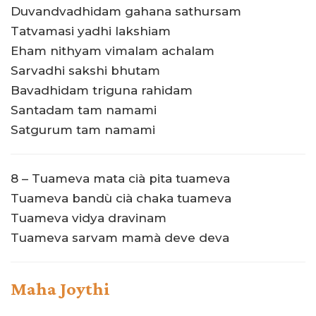
Duvandvadhidam gahana sathursam
Tatvamasi yadhi lakshiam
Eham nithyam vimalam achalam
Sarvadhi sakshi bhutam
Bavadhidam triguna rahidam
Santadam tam namami
Satgurum tam namami
8 – Tuameva mata cià pita tuameva
Tuameva bandù cià chaka tuameva
Tuameva vidya dravinam
Tuameva sarvam mamà deve deva
Maha Joythi