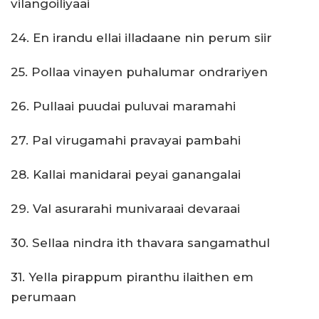
vilangoiliyaai
24. En irandu ellai illadaane nin perum siir
25. Pollaa vinayen puhalumar ondrariyen
26. Pullaai puudai puluvai maramahi
27. Pal virugamahi pravayai pambahi
28. Kallai manidarai peyai ganangalai
29. Val asurarahi munivaraai devaraai
30. Sellaa nindra ith thavara sangamathul
31. Yella pirappum piranthu ilaithen em
perumaan