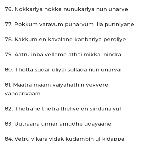
76. Nokkariya nokke nunukariya nun unarve
77. Pokkum varavum punarvum illa punniyane
78. Kakkum en kavalane kanbariya peroliye
79. Aatru inba vellame athai mikkai nindra
80. Thotta sudar oliyai sollada nun unarvai
81. Maatra maam vaiyahathin vevvere
vandarivaam
82. Thetrane thetra thelive en sindanaiyul
83. Uutraana unnar amudhe udayaane
84. Vetru vikara vidak kudambin ul kidappa