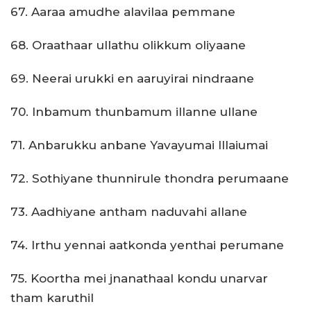
67. Aaraa amudhe alavilaa pemmane
68. Oraathaar ullathu olikkum oliyaane
69. Neerai urukki en aaruyirai nindraane
70. Inbamum thunbamum illanne ullane
71. Anbarukku anbane Yavayumai Illaiumai
72. Sothiyane thunnirule thondra perumaane
73. Aadhiyane antham naduvahi allane
74. Irthu yennai aatkonda yenthai perumane
75. Koortha mei jnanathaal kondu unarvar
tham karuthil