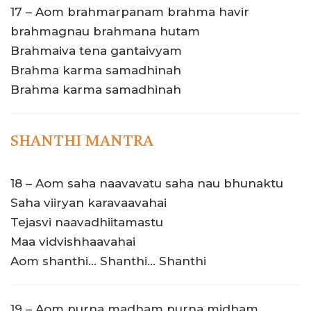
17 – Aom brahmarpanam brahma havir
brahmagnau brahmana hutam
Brahmaiva tena gantaivyam
Brahma karma samadhinah
Brahma karma samadhinah
SHANTHI MANTRA
18 – Aom saha naavavatu saha nau bhunaktu
Saha viiryan karavaavahai
Tejasvi naavadhiitamastu
Maa vidvishhaavahai
Aom shanthi… Shanthi… Shanthi
19 – Aom purna madham purna midham