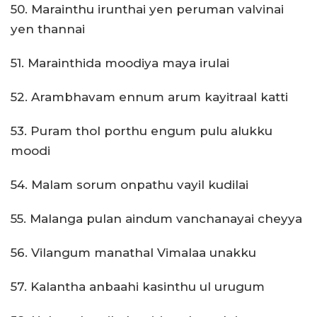
50. Marainthu irunthai yen peruman valvinai
yen thannai
51. Marainthida moodiya maya irulai
52. Arambhavam ennum arum kayitraal katti
53. Puram thol porthu engum pulu alukku
moodi
54. Malam sorum onpathu vayil kudilai
55. Malanga pulan aindum vanchanayai cheyya
56. Vilangum manathal Vimalaa unakku
57. Kalantha anbaahi kasinthu ul urugum