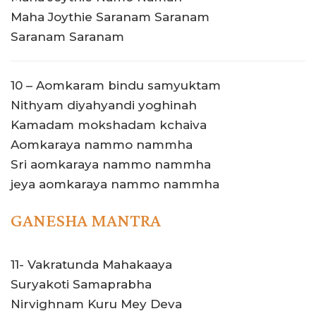
Maha Joythie Saranam Saranam
Saranam Saranam
10 – Aomkaram bindu samyuktam
Nithyam diyahyandi yoghinah
Kamadam mokshadam kchaiva
Aomkaraya nammo nammha
Sri aomkaraya nammo nammha
jeya aomkaraya nammo nammha
GANESHA MANTRA
11- Vakratunda Mahakaaya
Suryakoti Samaprabha
Nirvighnam Kuru Mey Deva