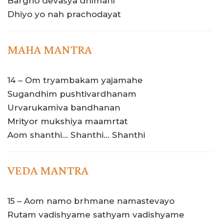
Bargho devasya dhimahi
Dhiyo yo nah prachodayat
MAHA MANTRA
14 – Om tryambakam yajamahe
Sugandhim pushtivardhanam
Urvarukamiva bandhanan
Mrityor mukshiya maamrtat
Aom shanthi… Shanthi… Shanthi
VEDA MANTRA
15 – Aom namo brhmane namastevayo
Rutam vadishyame sathyam vadishyame