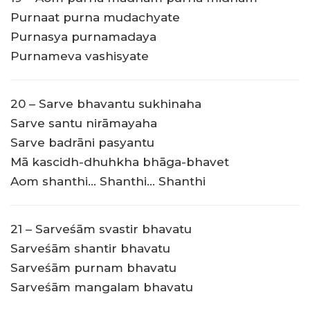
Purnaat purna mudachyate
Purnasya purnamadaya
Purnameva vashisyate
20 – Sarve bhavantu sukhinaha
Sarve santu nirāmayaha
Sarve badrāni pasyantu
Mā kascidh-dhuhkha bhāga-bhavet
Aom shanthi… Shanthi… Shanthi
21 – Sarveśām svastir bhavatu
Sarveśām shantir bhavatu
Sarveśām purnam bhavatu
Sarveśām mangalam bhavatu