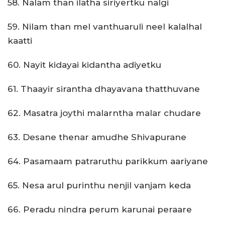
58. Nalam than ilatha siriyertku nalgi
59. Nilam than mel vanthuaruli neel kalalhal
kaatti
60. Nayit kidayai kidantha adiyetku
61. Thaayir sirantha dhayavana thatthuvane
62. Masatra joythi malarntha malar chudare
63. Desane thenar amudhe Shivapurane
64. Pasamaam patraruthu parikkum aariyane
65. Nesa arul purinthu nenjil vanjam keda
66. Peradu nindra perum karunai peraare