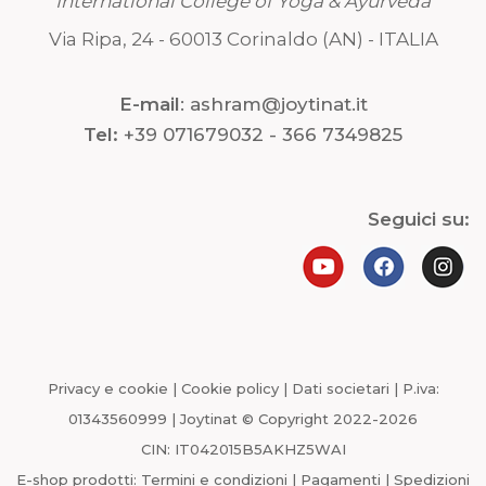
International College of Yoga & Ayurveda
Via Ripa, 24 - 60013 Corinaldo (AN) - ITALIA
E-mail
:
ashram@joytinat.it
Tel:
+39 071679032 - 366 7349825
Seguici su:
Privacy e cookie
|
Cookie policy
|
Dati societari
|
P.iva:
01343560999
|
Joytinat © Copyright 2022-2026
CIN: IT042015B5AKHZ5WAI
E-shop prodotti:
Termini e condizioni
|
Pagamenti
|
Spedizioni