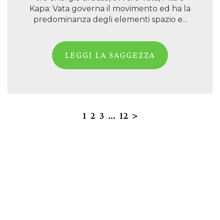
Kapa: Vata governa il movimento ed ha la
predominanza degli elementi spazio e...
LEGGI LA SAGGEZZA
1
2
3
…
12
>