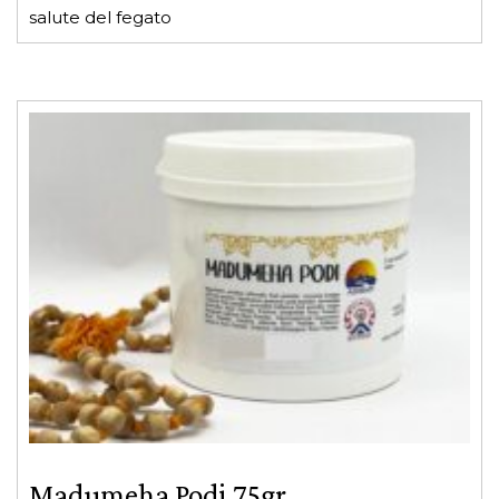
salute del fegato
Madumeha Podi 75gr