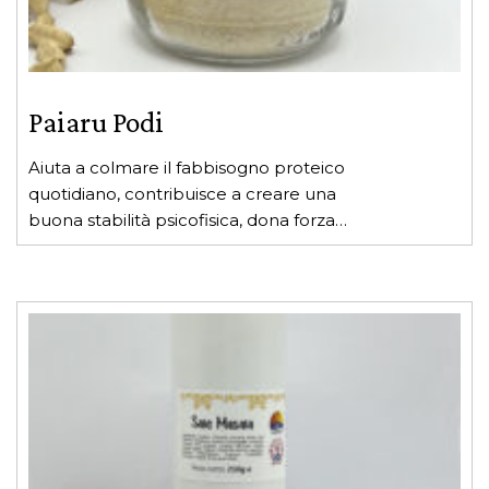
Paiaru Podi
Aiuta a colmare il fabbisogno proteico
quotidiano, contribuisce a creare una
buona stabilità psicofisica, dona forza
all’organismo, mantiene attiva la
Questo
mente.
prodotto
ha
più
varianti.
Le
opzioni
possono