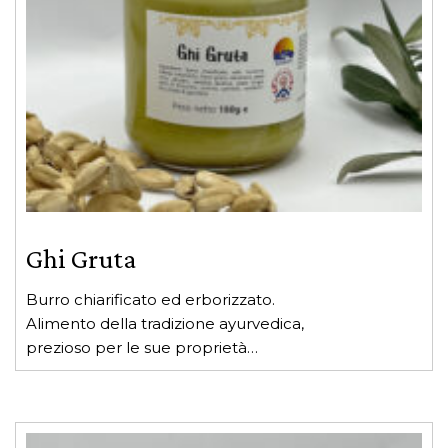
Ghi Gruta
Burro chiarificato ed erborizzato.
Alimento della tradizione ayurvedica,
prezioso per le sue proprietà
rinfrescanti, nutrienti ed equilibranti per
Questo
tutti i Dosha. Nutre senza appesantire,
prodotto
il suo uso costante protegge e rinforza
ha
anche la vista. Si usa inoltre nel