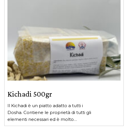
più
massaggio ayurvedico.
varianti.
Le
opzioni
possono
essere
scelte
nella
pagina
del
prodotto
Kichadi 500gr
Il Kichadi è un piatto adatto a tutti i
Dosha. Contiene le proprietà di tutti gli
elementi necessari ed è molto
semplice da preparare. È consigliato il