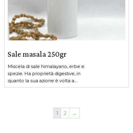
essere
scelte
nella
pagina
del
prodotto
Sale masala 250gr
Miscela di sale himalayano, erbe e
spezie. Ha proprietà digestive, in
quanto la sua azione è volta a
riequilibrare Agni.
1
2
→